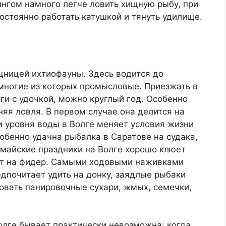
ингом намного легче ловить хищную рыбу, при
постоянно работать катушкой и тянуть удилище.
щницей ихтиофауны. Здесь водится до
многие из которых промысловые. Приезжать в
ги с удочкой, можно круглый год. Особенно
няя ловля. В первом случае она делится на
м уровня воды в Волге меняет условия жизни
обенно удачна рыбалка в Саратове на судака,
майские праздники на Волге хорошо клюет
вят на фидер. Самыми ходовыми наживками
едпочитает удить на донку, заядлые рыбаки
овать панировочные сухари, жмых, семечки,
олге бывает практически невозможна: когда