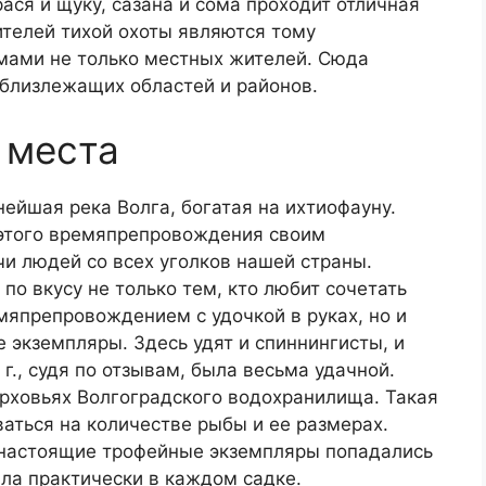
ася и щуку, сазана и сома проходит отличная
ителей тихой охоты являются тому
мами не только местных жителей. Сюда
близлежащих областей и районов.
 места
нейшая река Волга, богатая на ихтиофауну.
 этого времяпрепровождения своим
и людей со всех уголков нашей страны.
по вкусу не только тем, кто любит сочетать
мяпрепровождением с удочкой в руках, но и
 экземпляры. Здесь удят и спиннингисты, и
г., судя по отзывам, была весьма удачной.
ерховьях Волгоградского водохранилища. Такая
аться на количестве рыбы и ее размерах.
у настоящие трофейные экземпляры попадались
ла практически в каждом садке.