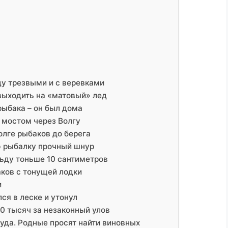
у трезвыми и с веревками
выходить на «матовый» лед
рыбака – он был дома
 мостом через Волгу
олге рыбаков до берега
ю рыбалку прочный шнур
льду тоньше 10 сантиметров
аков с тонущей лодки
и
ся в леске и утонул
0 тысяч за незаконный улов
руда. Родные просят найти виновных