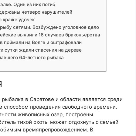
алке. Один из них погиб
адержаны четверо нарушителей
о краже удочек
 рыбу сетями. Возбуждено уголовное дело
цейские выявили 16 случаев браконьерства
ов поймали на Волге и оштрафовали
ти сутки ждали спасения на дереве
павшего 64-летнего рыбака
я
о рыбалка в Саратове и области является среди
м способом проведения свободного времени.
тности живописных озер, построены
итель тихой охоты может отдохнуть с семьей
 любимым времяпрепровождением. В