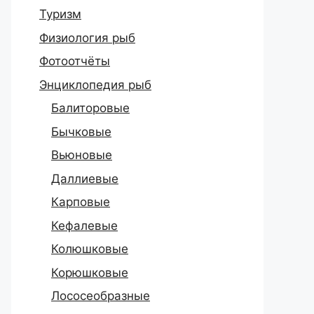
Туризм
Физиология рыб
Фотоотчёты
Энциклопедия рыб
Балиторовые
Бычковые
Вьюновые
Даллиевые
Карповые
Кефалевые
Колюшковые
Корюшковые
Лососеобразные