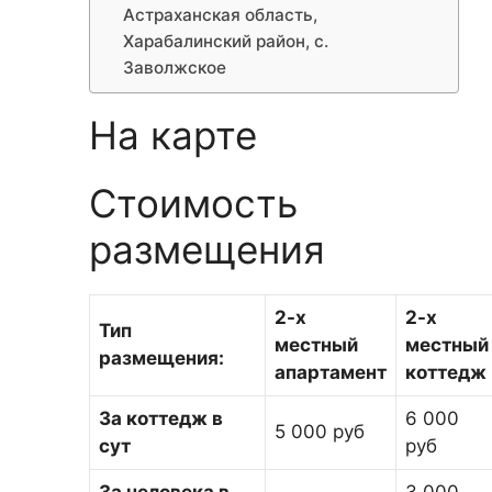
Астраханская область,
Харабалинский район, с.
Заволжское
На карте
Стоимость
размещения
2-х
2-х
Тип
местный
местный
размещения:
апартамент
коттедж
За коттедж в
6 000
5 000 руб
сут
руб
За человека в
3 000