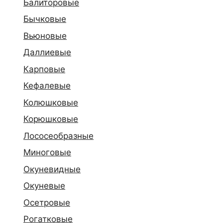
Балиторовые
Бычковые
Вьюновые
Даллиевые
Карповые
Кефалевые
Колюшковые
Корюшковые
Лососеобразные
Миноговые
Окуневидные
Окуневые
Осетровые
Рогатковые