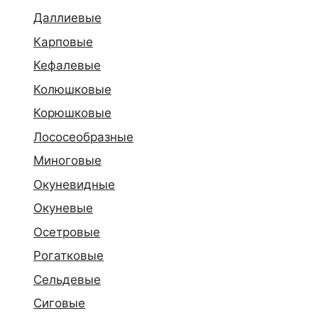
Даллиевые
Карповые
Кефалевые
Колюшковые
Корюшковые
Лососеобразные
Миноговые
Окуневидные
Окуневые
Осетровые
Рогатковые
Сельдевые
Сиговые