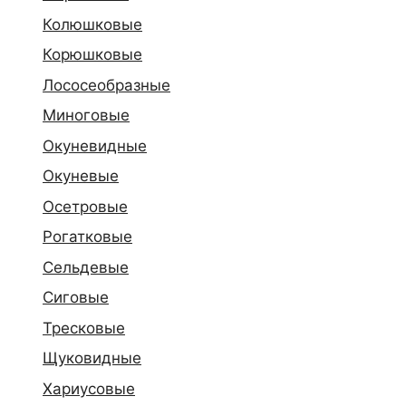
Колюшковые
Корюшковые
Лососеобразные
Миноговые
Окуневидные
Окуневые
Осетровые
Рогатковые
Сельдевые
Сиговые
Тресковые
Щуковидные
Хариусовые