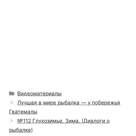
Рубрики
Видеоматериалы
Лучшая в мире рыбалка — у побережья
Гватемалы
№112 Глухозимье. Зима. (Диалоги о
рыбалке)