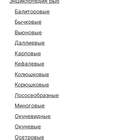
Энциклопедия рыб
Балиторовые
Бычковые
Вьюновые
Даллиевые
Карповые
Кефалевые
Колюшковые
Корюшковые
Лососеобразные
Миноговые
Окуневидные
Окуневые
Осетровые