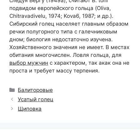
следуя Бергу (1949а), считают В. toni
подвидом европейского гольца (Oliva,
Chitravadivelu, 1974; Kova6, 1987; и др.).
Сибирский голец населяет главным образом
речки полугорного типа с галечниковым
дном; биология недостаточно изучена.
Хозяйственного значения не имеет. В местах
обитания многочислен. Ловля гольца, для
выбор мужчин
с характером, так акак она не
проста и требует массу терпения.
Рубрики
Балиторовые
Усатый голец
Щиповка