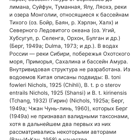
лимана, Суйфун, Туманная, Ялу, Ляохэ, реки
и озера Монголии, относящиеся к бассейнам
Тихого (оз. Бойр, Баян, р. Хэрлэн, Халх) и
Северного Ледовитого океана (оз. Угий,
Хубсугул, р. Селенга, Орхон, Булган и др.)
(Берг, 1949а; Dulma, 1973; и др.). В водах
России — реки Сибири, побережья Охотского
моря, Приморья, Сахалина и бассейн Амура.
Внутривидовая структура не разработана. Из
водоемов Китая описаны подвиды: В. toni
fowleri Nichols, 1925 (Chihli), В. t. p о sterov
entrails Nichols, 1925 (Shansi) и В. t. kirinensis
(Tchang, 1932) (Гирин) (Nichols, 1925a; Берг,
1949a; Чжан Чунь-линь, 1960), которых Берг
(1949а) не признавал валидными таксонами,
хотя в дальнейшем два первых из них
рассматривались некоторыми авторами
(Ван-И-Кан, 1958) в качестве