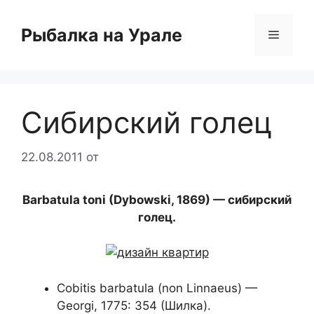
Перейти
к
Рыбалка на Урале
Меню
содержимому
Cибирский голец
22.08.2011
от
Barbatula toni (Dybowski, 1869) — сибирский
голец.
Cobitis barbatula (non Linnaeus) —
Georgi, 1775: 354 (Шилка).