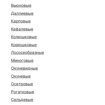
Вьюновые
Даллиевые
Карповые
Кефалевые
Колюшковые
Корюшковые
Лососеобразные
Миноговые
Окуневидные
Окуневые
Осетровые
Рогатковые
Сельдевые