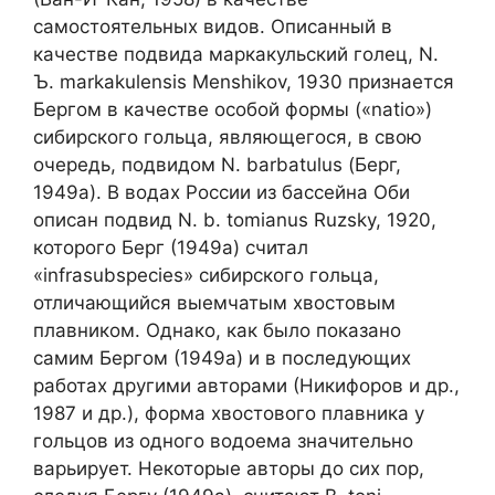
самостоятельных видов. Описанный в
качестве подвида маркакульский голец, N.
Ъ. markakulensis Menshikov, 1930 признается
Бергом в качестве особой формы («natio»)
сибирского гольца, являющегося, в свою
очередь, подвидом N. barbatulus (Берг,
1949а). В водах России из бассейна Оби
описан подвид N. b. tomianus Ruzsky, 1920,
которого Берг (1949а) считал
«infrasubspecies» сибирского гольца,
отличающийся выемчатым хвостовым
плавником. Однако, как было показано
самим Бергом (1949а) и в последующих
работах другими авторами (Никифоров и др.,
1987 и др.), форма хвостового плавника у
гольцов из одного водоема значительно
варьирует. Некоторые авторы до сих пор,