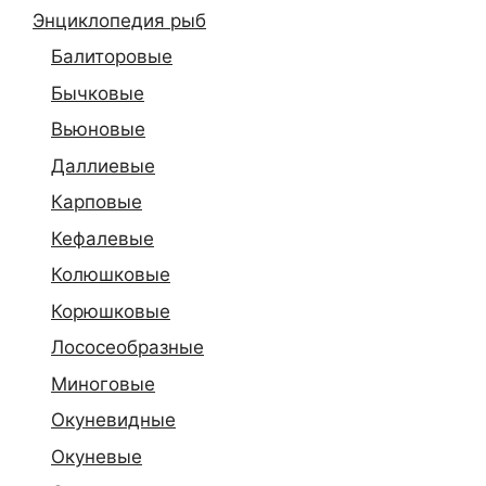
Энциклопедия рыб
Балиторовые
Бычковые
Вьюновые
Даллиевые
Карповые
Кефалевые
Колюшковые
Корюшковые
Лососеобразные
Миноговые
Окуневидные
Окуневые