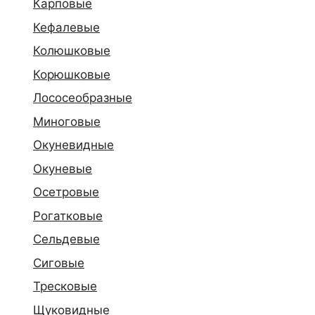
Карповые
Кефалевые
Колюшковые
Корюшковые
Лососеобразные
Миноговые
Окуневидные
Окуневые
Осетровые
Рогатковые
Сельдевые
Сиговые
Тресковые
Щуковидные