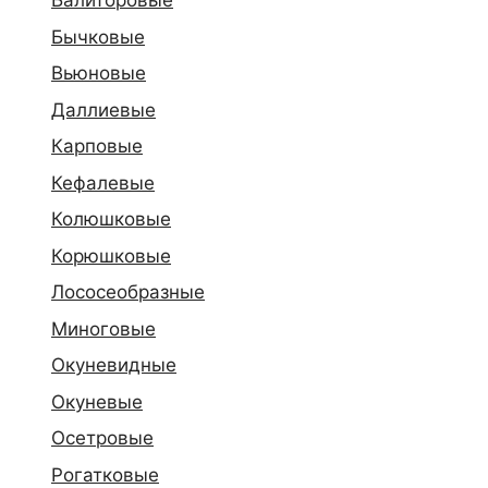
Балиторовые
Бычковые
Вьюновые
Даллиевые
Карповые
Кефалевые
Колюшковые
Корюшковые
Лососеобразные
Миноговые
Окуневидные
Окуневые
Осетровые
Рогатковые