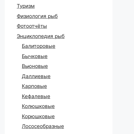
Туризм
Физиология рыб
Фотоотчёты
Энциклопедия рыб
Балиторовые
Бычковые
Вьюновые
Даллиевые
Карповые
Кефалевые
Колюшковые
Корюшковые
Лососеобразные