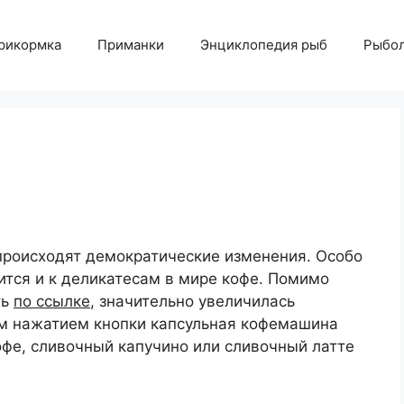
рикормка
Приманки
Энциклопедия рыб
Рыбол
х
происходят демократические изменения. Особо
ится и к деликатесам в мире кофе. Помимо
ть
по ссылке
, значительно увеличилась
им нажатием кнопки капсульная кофемашина
офе, сливочный капучино или сливочный латте